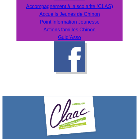
Accompagnement à la scolarité (CLAS)
Accueils Jeunes de Chinon
Point Information Jeunesse
Actions familles Chinon
Guid’Asso