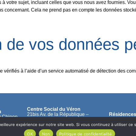
 votre sujet, incluant celles que vous nous avez fournies. V
 concernant. Cela ne prend pas en compte les données stockées
 de vos données p
e vérifiés à l’aide d’un service automatisé de détection des co
Centre Social du Véron
n
21bis Av. de la République –
Résidences
0 Chinon
37420 Avoine
02 47 58 34
02 47 98 17 00
eilleure expérience sur notre site web. Si vous continuez à utiliser ce
OK
Non
Politique de confidentialité