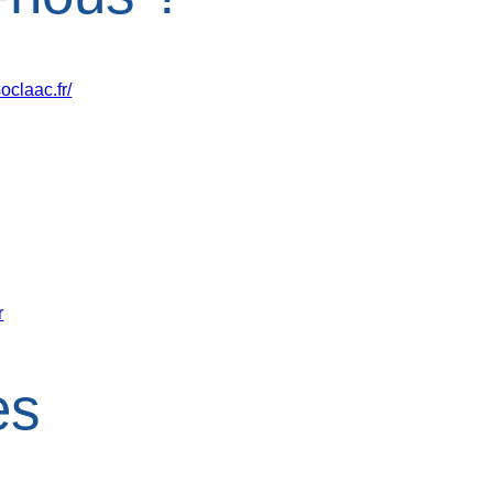
oclaac.fr/
r
es