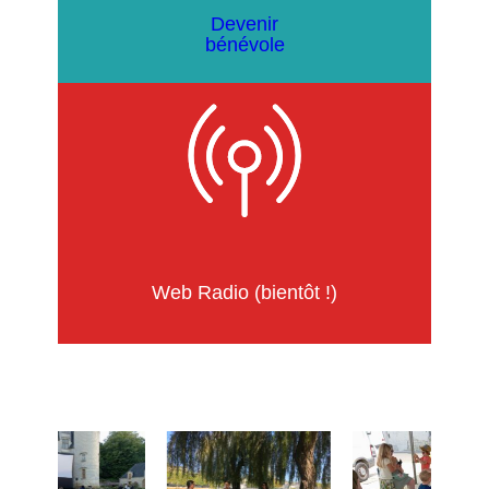
Devenir
bénévole
Web Radio (bientôt !)